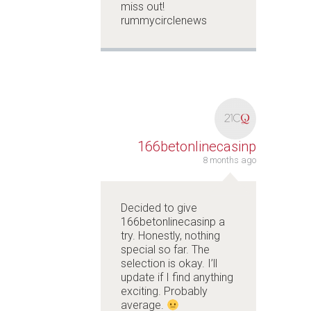
miss out!
rummycirclenews
166betonlinecasinp
8 months ago
Decided to give
166betonlinecasinp
a
try. Honestly, nothing
special so far. The
selection is okay. I’ll
update if I find anything
exciting. Probably
average.