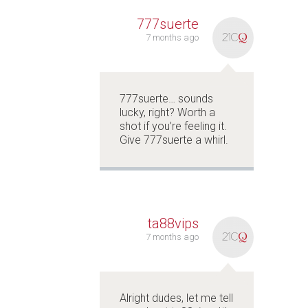
777suerte
7 months ago
777suerte… sounds
lucky, right? Worth a
shot if you’re feeling it.
Give
777suerte
a whirl.
ta88vips
7 months ago
Alright dudes, let me tell