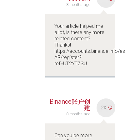
8 months ago
Your article helped me
a lot, is there any more
related content?
Thanks!
https://accounts.binance.info/es-
AR/register?
ref=UT2YTZSU
Binance账户创
建
8 months ago
Can you be more