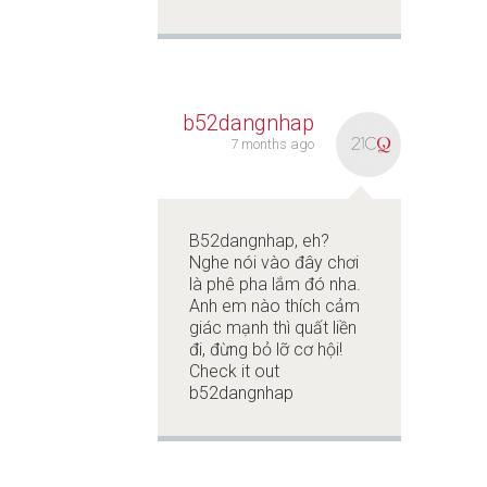
b52dangnhap
7 months ago
B52dangnhap, eh?
Nghe nói vào đây chơi
là phê pha lắm đó nha.
Anh em nào thích cảm
giác mạnh thì quất liền
đi, đừng bỏ lỡ cơ hội!
Check it out
b52dangnhap