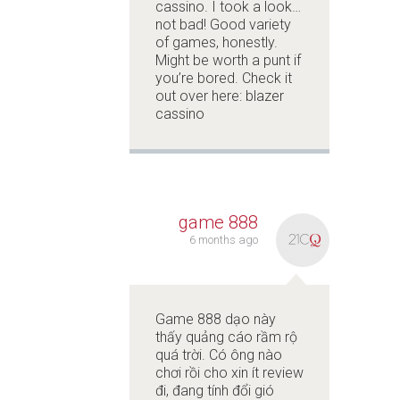
cassino. I took a look…
not bad! Good variety
of games, honestly.
Might be worth a punt if
you’re bored. Check it
out over here:
blazer
cassino
game 888
6 months ago
Game 888 dạo này
thấy quảng cáo rầm rộ
quá trời. Có ông nào
chơi rồi cho xin ít review
đi, đang tính đổi gió