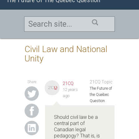
Civil Law and National
Unity
21CQ Topic
Share
21CQ
The Future of
12 years
the Quebec
ago
Question
Should civil law be a
central part of
Canadian legal
pedagogy? That is, is