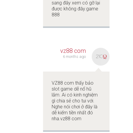
sang đây xem có gỡ lại
được không đây.
game
888
vz88 com
6 months ago
VZ88 com thấy bảo
slot game dễ nổ hũ
lắm. Ai có kinh nghiệm
gì chia sẻ cho tui với.
Nghe nói chơi ở đây là
dễ kiếm tiền nhất đó
nha.
vz88 com