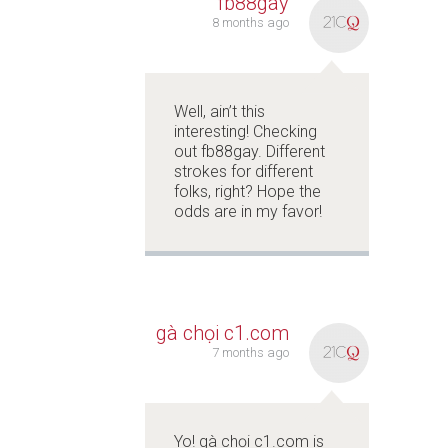
fb88gay
8 months ago
Well, ain’t this
interesting! Checking
out
fb88gay
. Different
strokes for different
folks, right? Hope the
odds are in my favor!
gà chọi c1.com
7 months ago
Yo! gà chọi c1.com is