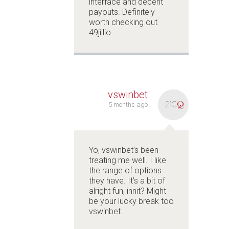
interface and decent
payouts. Definitely
worth checking out
49jillio
.
vswinbet
5 months ago
Yo, vswinbet’s been
treating me well. I like
the range of options
they have. It’s a bit of
alright fun, innit? Might
be your lucky break too
vswinbet
.