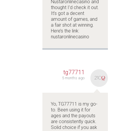
Nustaronlinecasino and
thought I’d check it out.
It’s got a decent
amount of games, and
a fair shot at winning.
Here’s the link:
nustaronlinecasino
tg77711
5 months ago
Yo, TG77711 is my go-
to. Been using it for
ages and the payouts
are consistently quick.
Solid choice if you ask