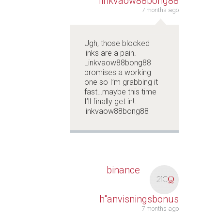
linkvaow88bong88
7 months ago
Ugh, those blocked
links are a pain.
Linkvaow88bong88
promises a working
one so I’m grabbing it
fast…maybe this time
I’ll finally get in!.
linkvaow88bong88
binance
h"anvisningsbonus
7 months ago